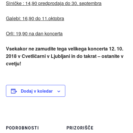
Siničke : 14,90 predprodaja do 30. septembra
Galebi: 16,90 do 11.oktobra
Orli: 19,90 na dan koncerta
Vsekakor ne zamudite tega velikega koncerta 12. 10.
2018 v Cvetličarni v Ljubljani in do takrat – ostanite v
cvetju!
Dodaj v koledar
PODROBNOSTI
PRIZORIŠČE