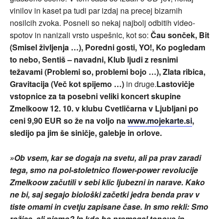
vinilov in kaset pa tudi par izdaj na precej bizarnih
nosilcih zvoka. Posneli so nekaj najbolj odbitih video-
spotov in nanizali vrsto uspešnic, kot so:
Čau sonček, Bit
(Smisel življenja …), Poredni gosti, YO!, Ko pogledam
to nebo, Sentiš – navadni, Klub ljudi z resnimi
težavami (Problemi so, problemi bojo …), Zlata ribica,
Gravitacija (Več kot spijemo …)
in druge.
Lastovičje
vstopnice za ta posebni veliki koncert skupine
Zmelkoow 12. 10. v klubu Cvetličarna v Ljubljani po
ceni 9,90 EUR so že na voljo na
www.mojekarte.si
,
sledijo pa jim še siničje, galebje in orlove.
»
Ob vsem, kar se dogaja na svetu, ali pa prav zaradi
tega, smo na pol-stoletnico flower-power revolucije
Zmelkoow začutili v sebi klic ljubezni in narave. Kako
ne bi, saj segajo biološki začetki jedra benda prav v
tiste omami in cvetju zapisane čase. In smo rekli: Smo
rožice, ali nismo? In kdo bo premagal topove in