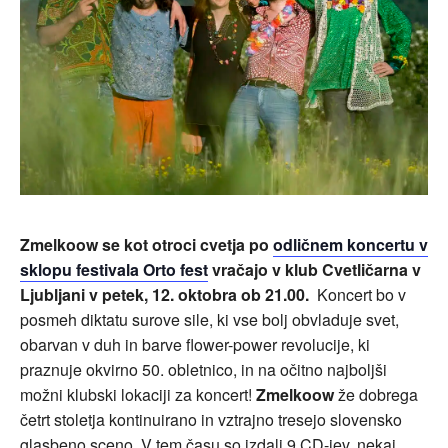
Zmelkoow se kot otroci cvetja po
odličnem koncertu v
sklopu festivala Orto fest
vračajo v klub Cvetličarna v
Ljubljani v petek, 12. oktobra ob 21.00.
Koncert bo v
posmeh diktatu surove sile, ki vse bolj obvladuje svet,
obarvan v duh in barve flower-power revolucije, ki
praznuje okvirno 50. obletnico, in na očitno najboljši
možni klubski lokaciji za koncert!
Zmelkoow
že dobrega
četrt stoletja kontinuirano in vztrajno tresejo slovensko
glasbeno sceno. V tem času so izdali 9 CD-jev, nekaj