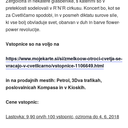
Zergoloffa in nekatere glasbenike, s katerimi so v
preteklosti sodelovali v R’N’R cirkusu. Koncert bo, kot se
za Cvetličarno spodobi, in v posmeh diktatu surove sile,
ki vse bolj obvladuje svet, obarvan v duh in barve flower-
power revolucije.
Vstopnice so na voljo na
https://www.mojekarte.si/si/zmelkoow-otroci-cvetja-se-
vracajo-v-cvetlicarno/vstopnice-1106649.html
in na prodajnih mestih: Petrol, 3Dva trafikah,
poslovalnicah Kompasa in v Kioskih.
Cene vstopnic:
Lastovka: 9,90 prvih 100 vstopnic, oziroma do 4. 6. 2018