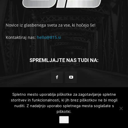
Novice iz glasbenega sveta za vse, ki hočejo še!
Kontaktiraj nas:
hello@815.si
SPREMLJAJTE NAS TUDI NA:
Spletno mesto uporablja piškotke za zagotavljanje spletne
storitvev in funkcionalnosti, ki jih brez piškotkov ne bi mogli
© 2019-2025 - 815.si
nuditi. Z nadaljnjo uporabo spletnega mesta soglašate s
piškotki.
Lokalne novice
Globalne novice
Komad dneva
Reportaže
OK
Recenzije
Intervjuji
Koncertno dogajanje
Kontakt