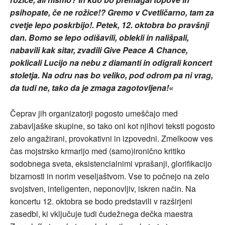
psihopate, če ne rožice!? Gremo v Cvetličarno, tam za
cvetje lepo poskrbijo!. Petek, 12. oktobra bo pravšnji
dan. Bomo se lepo odišavili, oblekli in nališpali,
nabavili kak sitar, zvadili Give Peace A Chance,
poklicali Lucijo na nebu z diamanti in odigrali koncert
stoletja. Na odru nas bo veliko, pod odrom pa ni vrag,
da tudi ne, tako da je zmaga zagotovljena!«
Čeprav jih organizatorji pogosto umeščajo med
zabavljaške skupine, so tako oni kot njihovi teksti pogosto
zelo angažirani, provokativni in izpovedni. Zmelkoow ves
čas mojstrsko krmarijo med (samo)ironično kritiko
sodobnega sveta, eksistencialnimi vprašanji, glorifikacijo
bizarnosti in norim veseljaštvom. Vse to počnejo na zelo
svojstven, inteligenten, neponovljiv, iskren način. Na
koncertu 12. oktobra se bodo predstavili v razširjeni
zasedbi, ki vključuje tudi čudežnega dečka maestra