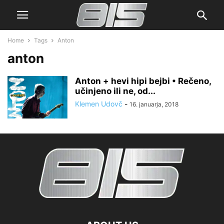
Home
Tags
Anton
anton
Anton + hevi hipi bejbi • Rečeno,
učinjeno ili ne, od...
Klemen Udovč
-
16. januarja, 2018