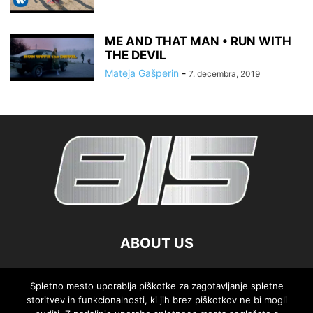
ME AND THAT MAN • RUN WITH
THE DEVIL
Mateja Gašperin
-
7. decembra, 2019
ABOUT US
FOLLOW US
Spletno mesto uporablja piškotke za zagotavljanje spletne
storitvev in funkcionalnosti, ki jih brez piškotkov ne bi mogli