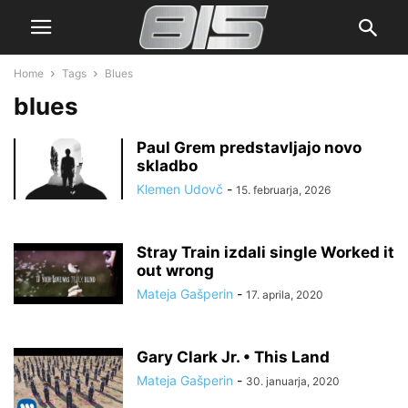
Home
Tags
Blues
blues
Paul Grem predstavljajo novo
skladbo
Klemen Udovč
-
15. februarja, 2026
Stray Train izdali single Worked it
out wrong
Mateja Gašperin
-
17. aprila, 2020
Gary Clark Jr. • This Land
Mateja Gašperin
-
30. januarja, 2020