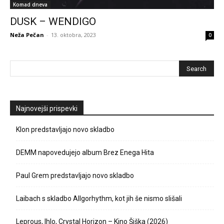
Komad dneva
DUSK – WENDIGO
Neža Pečan
-
13. oktobra, 2023
0
Najnovejši prispevki
Klon predstavljajo novo skladbo
DEMM napovedujejo album Brez Enega Hita
Paul Grem predstavljajo novo skladbo
Laibach s skladbo Allgorhythm, kot jih še nismo slišali
Leprous, Ihlo, Crystal Horizon – Kino Šiška (2026)