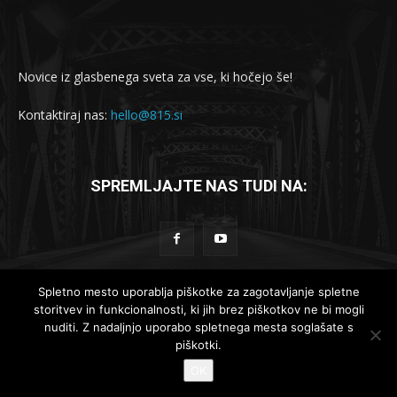
Novice iz glasbenega sveta za vse, ki hočejo še!
Kontaktiraj nas:
hello@815.si
SPREMLJAJTE NAS TUDI NA:
Spletno mesto uporablja piškotke za zagotavljanje spletne
storitvev in funkcionalnosti, ki jih brez piškotkov ne bi mogli
© 2019-2025 - 815.si
nuditi. Z nadaljnjo uporabo spletnega mesta soglašate s
piškotki.
Lokalne novice
Globalne novice
Komad dneva
Reportaže
OK
Recenzije
Intervjuji
Koncertno dogajanje
Kontakt