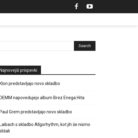
Najnovejši prispevki
Klon predstavljajo novo skladbo
DEMM napovedujejo album Brez Enega Hita
Paul Grem predstavljajo novo skladbo
Laibach s skladbo Allgorhythm, kot jih še nismo
slišali