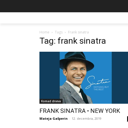
Home
Tags
Frank sinatra
Tag: frank sinatra
Komad dneva
FRANK SINATRA • NEW YORK
Mateja Gašperin
-
12. decembra, 2019