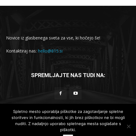
Novice iz glasbenega sveta za vse, ki hočejo še!
Kontaktiraj nas:
hello@815.si
SPREMLJAJTE NAS TUDI NA:
Spletno mesto uporablja piškotke za zagotavljanje spletne
storitvev in funkcionalnosti, ki jih brez piškotkov ne bi mogli
© 2019-2025 - 815.si
nuditi. Z nadaljnjo uporabo spletnega mesta soglašate s
piškotki.
Lokalne novice
Globalne novice
Komad dneva
Reportaže