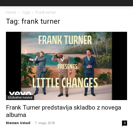
Home
Tags
Frank turner
Tag: frank turner
Globalne novice
Frank Turner predstavlja skladbo z novega
albuma
Klemen Udovč
-
7. maja, 2018
0