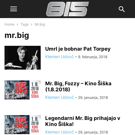
Home
Tags
Mr.big
mr.big
Umrl je bobnar Pat Torpey
Klemen Udovč
-
9. februarja, 2018
Mr. Big, Fozzy – Kino Šiška
(1.8.2018)
Klemen Udovč
-
29. januarja, 2018
Legendarni Mr. Big prihajajo v
Kino Šiška!
Klemen Udovč
-
29. januarja, 2018