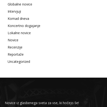
Globalne novice
Intervjuji
Komad dneva
Koncertno dogajanje
Lokalne novice
Novice
Recenzije
Reportaže
Uncategorized
Novice iz glasbenega sveta za vse, ki hočejo še!