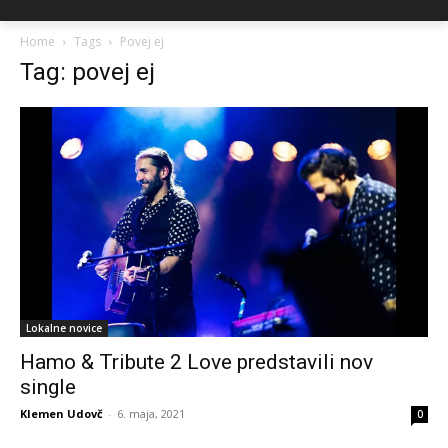
Home
Tags
Povej ej
Tag: povej ej
Lokalne novice
Hamo & Tribute 2 Love predstavili nov
single
Klemen Udovč
-
6. maja, 2021
0