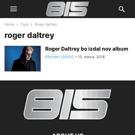
Home
Tags
Roger daltrey
roger daltrey
Roger Daltrey bo izdal nov album
Klemen Udovč
-
15. marca, 2018