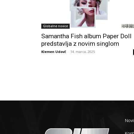
Globalne novice
Samantha Fish album Paper Doll
predstavlja z novim singlom
Klemen Udovč
-
14. marca, 2025
Novi
Kont