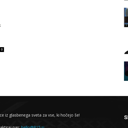
0
ce iz glasbenega sveta za vse, ki hočejo še!
S
aktiraj nas:
hello@815.si