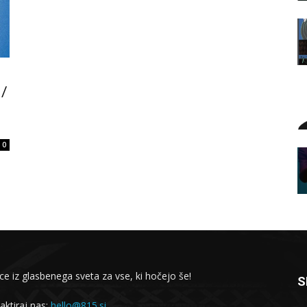
 /
0
ce iz glasbenega sveta za vse, ki hočejo še!
S
aktiraj nas:
hello@815.si