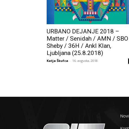
URBANO DEJANJE 2018 –
Matter / Senidah / AMN / SBO
Sheby / 36H / Ankl Klan,
Ljubljana (25.8.2018)
Katja Škufca
-
16. avgusta, 2018
Novi
Kont