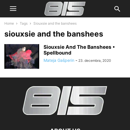
Home
Tags
Siouxsie and the banshees
siouxsie and the banshees
Siouxsie And The Banshees •
Spellbound
Mateja Gašperin
-
23. decembra, 2020