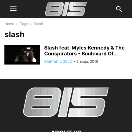
Home
Tags
Slash
slash
Slash feat. Myles Kennedy & The
Conspirators • Boulevard Of...
Klemen Udovč
-
2. maja, 2019