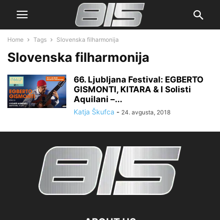
Home
Tags
Slovenska filharmonija
Slovenska filharmonija
66. Ljubljana Festival: EGBERTO
GISMONTI, KITARA & I Solisti
Aquilani –...
Katja Škufca
-
24. avgusta, 2018