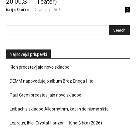
20:00,SiTi Teater)
Katja Škufca
-
12. januarja, 2018
0
Najnovejši prispevki
Klon predstavljajo novo skladbo
DEMM napovedujejo album Brez Enega Hita
Paul Grem predstavljajo novo skladbo
Laibach s skladbo Allgorhythm, kot jih še nismo slišali
Leprous, Ihlo, Crystal Horizon – Kino Šiška (2026)