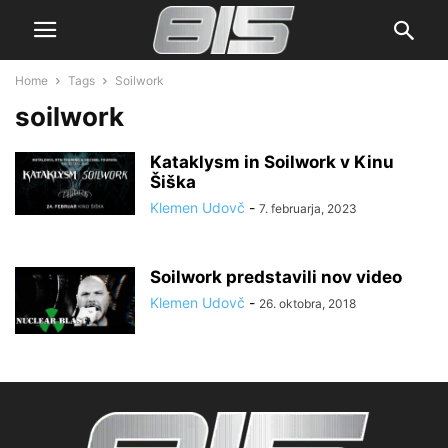
Home
Tags
Soilwork
soilwork
Kataklysm in Soilwork v Kinu
Šiška
Klemen Udovč
-
7. februarja, 2023
Soilwork predstavili nov video
Klemen Udovč
-
26. oktobra, 2018