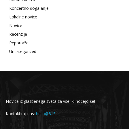
Koncertno dogajanje
Lokalne novice
Novice
Recenzije
Reportaže
Uncategorized
Novice iz glasbenega sveta za vse, ki hočejo še!
Kontaktiraj nas:
hello@815.si