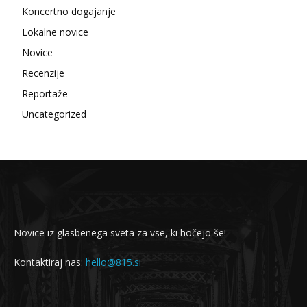
Koncertno dogajanje
Lokalne novice
Novice
Recenzije
Reportaže
Uncategorized
Novice iz glasbenega sveta za vse, ki hočejo še!
Kontaktiraj nas:
hello@815.si