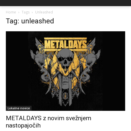
Home
Tags
Unleashed
Tag: unleashed
Lokalne novice
METALDAYS z novim svežnjem
nastopajočih