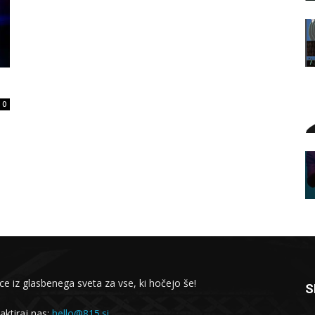
0
ce iz glasbenega sveta za vse, ki hočejo še!
S
aktiraj nas:
hello@815.si