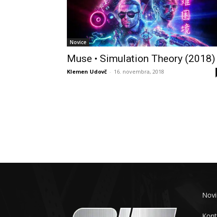
Novice
Muse • Simulation Theory (2018)
Klemen Udovč
-
16. novembra, 2018
Novi
Kont