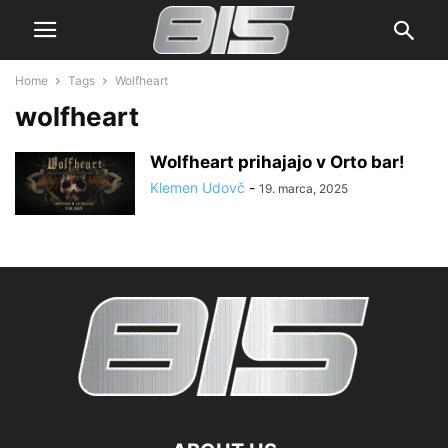
Home
Tags
Wolfheart
wolfheart
Wolfheart prihajajo v Orto bar!
Klemen Udovč
-
19. marca, 2025