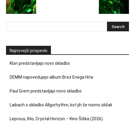
Najnovejši prispevki
Klon predstavljajo novo skladbo
DEMM napovedujejo album Brez Enega Hita
Paul Grem predstavljajo novo skladbo
Laibach s skladbo Allgorhythm, kot jih še nismo slišali
Leprous, Ihlo, Crystal Horizon – Kino Šiška (2026)