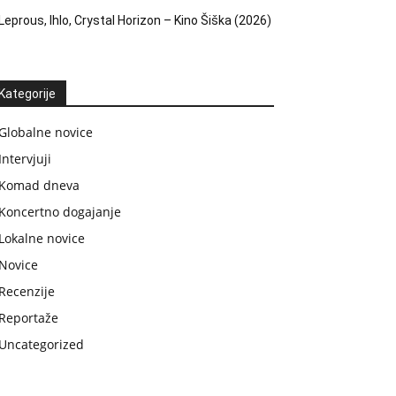
Leprous, Ihlo, Crystal Horizon – Kino Šiška (2026)
Kategorije
Globalne novice
Intervjuji
Komad dneva
Koncertno dogajanje
Lokalne novice
Novice
Recenzije
Reportaže
Uncategorized