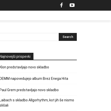
Najnovejši prispevki
Klon predstavljajo novo skladbo
DEMM napovedujejo album Brez Enega Hita
Paul Grem predstavljajo novo skladbo
Laibach s skladbo Allgorhythm, kot jih še nismo
slišali