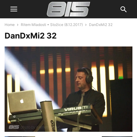
Home
Ritem Mladosti • Stožice (8.12.2017)
DanDxMi2 32
DanDxMi2 32