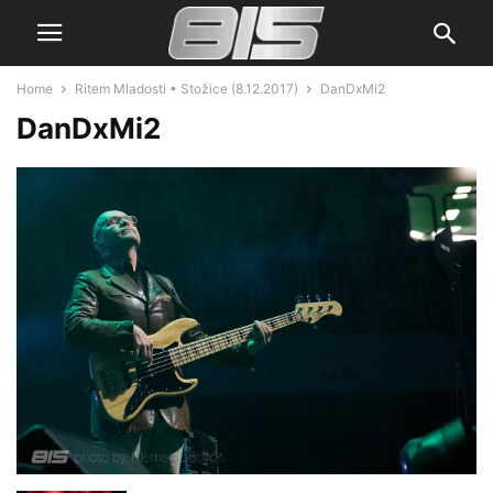
Home
Ritem Mladosti • Stožice (8.12.2017)
DanDxMi2
DanDxMi2