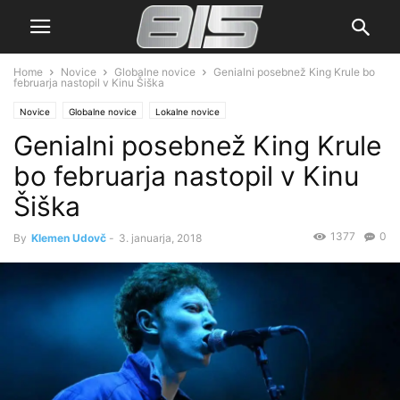
Home
Novice
Globalne novice
Genialni posebnež King Krule bo
februarja nastopil v Kinu Šiška
Novice
Globalne novice
Lokalne novice
Genialni posebnež King Krule
bo februarja nastopil v Kinu
Šiška
1377
0
By
Klemen Udovč
-
3. januarja, 2018