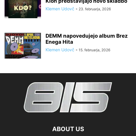
Klon predstavljajo novo skladbo
Klemen Udovč
-
23. februarja, 2026
DEMM napovedujejo album Brez
Enega Hita
Klemen Udovč
-
15. februarja, 2026
ABOUT US