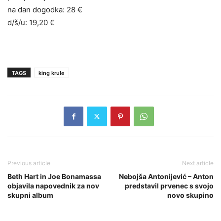
na dan dogodka: 28 €
d/š/u: 19,20 €
TAGS
king krule
Previous article
Next article
Beth Hart in Joe Bonamassa
Nebojša Antonijević – Anton
objavila napovednik za nov
predstavil prvenec s svojo
skupni album
novo skupino