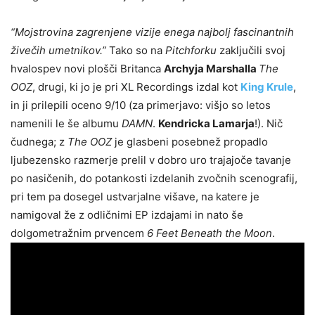
“Mojstrovina zagrenjene vizije enega najbolj fascinantnih
živečih umetnikov.”
Tako so na
Pitchforku
zaključili svoj
hvalospev novi plošči Britanca
Archyja Marshalla
The
OOZ
, drugi, ki jo je pri XL Recordings izdal kot
King Krule
,
in ji prilepili oceno 9/10 (za primerjavo: višjo so letos
namenili le še albumu
DAMN
.
Kendricka Lamarja
!). Nič
čudnega; z
The OOZ
je glasbeni posebnež propadlo
ljubezensko razmerje prelil v dobro uro trajajoče tavanje
po nasičenih, do potankosti izdelanih zvočnih scenografij,
pri tem pa dosegel ustvarjalne višave, na katere je
namigoval že z odličnimi EP izdajami in nato še
dolgometražnim prvencem
6 Feet Beneath the Moon
.