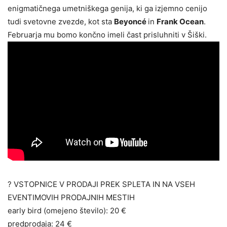
enigmatičnega umetniškega genija, ki ga izjemno cenijo
tudi svetovne zvezde, kot sta
Beyoncé
in
Frank Ocean
.
Februarja mu bomo končno imeli čast prisluhniti v Šiški.
? VSTOPNICE V PRODAJI PREK SPLETA IN NA VSEH
EVENTIMOVIH PRODAJNIH MESTIH
early bird (omejeno število): 20 €
predprodaja: 24 €