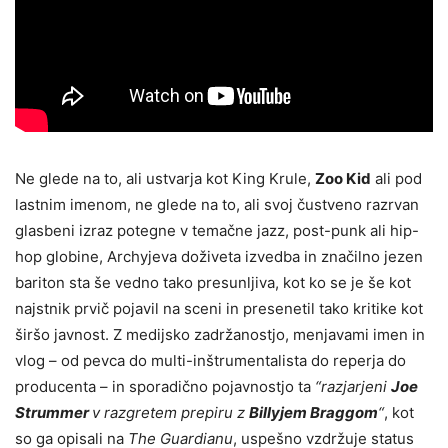
Ne glede na to, ali ustvarja kot King Krule,
Zoo Kid
ali pod
lastnim imenom, ne glede na to, ali svoj čustveno razrvan
glasbeni izraz potegne v temačne jazz, post-punk ali hip-
hop globine, Archyjeva doživeta izvedba in značilno jezen
bariton sta še vedno tako presunljiva, kot ko se je še kot
najstnik prvič pojavil na sceni in presenetil tako kritike kot
širšo javnost. Z medijsko zadržanostjo, menjavami imen in
vlog – od pevca do multi-inštrumentalista do reperja do
producenta – in sporadično pojavnostjo ta
“razjarjeni
Joe
Strummer
v razgretem prepiru z
Billyjem Braggom
“
, kot
so ga opisali na
The Guardianu
, uspešno vzdržuje status