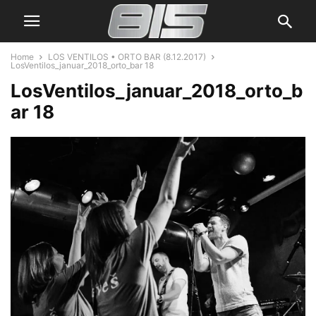
Home
LOS VENTILOS • ORTO BAR (8.12.2017)
LosVentilos_januar_2018_orto_bar 18
LosVentilos_januar_2018_orto_b
ar 18