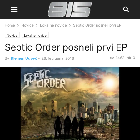
Home
Novice
Lokalne novice
Septic Order posneli prvi EP
Novice
Lokalne novice
Septic Order posneli prvi EP
1462
0
By
Klemen Udovč
-
28. februarja, 2018