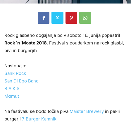
Rock glasbeno dogajanje bo v soboto 16. junija popestril
Rock´n´Moste 2018
. Festival s poudarkom na rock glasbi,
pivi in burgerjih
Nastopajo:
Šank Rock
San Di Ego Band
B.A.K.S
Mαmut
Na festivalu se bodo točila piva
Maister Brewery
in pekli
burgerji
7 Burger Kamnik
!