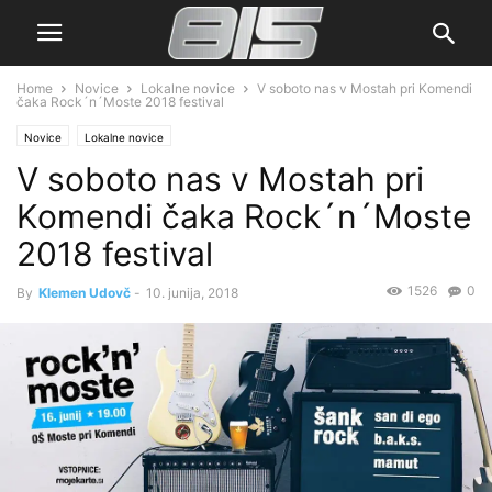
Home
Novice
Lokalne novice
V soboto nas v Mostah pri Komendi
čaka Rock´n´Moste 2018 festival
Novice
Lokalne novice
V soboto nas v Mostah pri
Komendi čaka Rock´n´Moste
2018 festival
1526
0
By
Klemen Udovč
-
10. junija, 2018