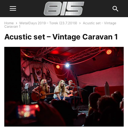
Home
MetalDays 2019 – Torek (23.7.2019)
Acustic set - Vintage
Caravan 1
Acustic set – Vintage Caravan 1