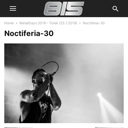
Home
MetalDays 2019 – Torek (23.7.2019)
Noctiferia-30
Noctiferia-30