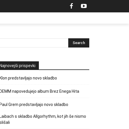
Najnovejši prispevki
Klon predstavljajo novo skladbo
DEMM napovedujejo album Brez Enega Hita
Paul Grem predstavljajo novo skladbo
Laibach s skladbo Allgorhythm, kot jih še nismo
slišali