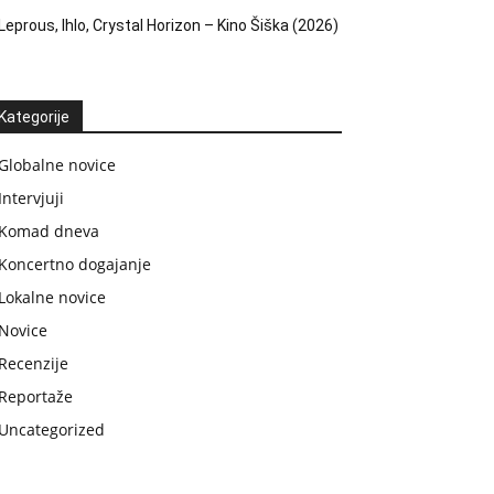
Leprous, Ihlo, Crystal Horizon – Kino Šiška (2026)
Kategorije
Globalne novice
Intervjuji
Komad dneva
Koncertno dogajanje
Lokalne novice
Novice
Recenzije
Reportaže
Uncategorized