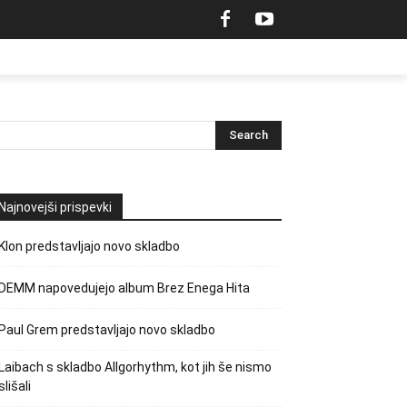
Najnovejši prispevki
Klon predstavljajo novo skladbo
DEMM napovedujejo album Brez Enega Hita
Paul Grem predstavljajo novo skladbo
Laibach s skladbo Allgorhythm, kot jih še nismo
slišali