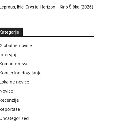
Leprous, Ihlo, Crystal Horizon – Kino Šiška (2026)
Kategorije
Globalne novice
Intervjuji
Komad dneva
Koncertno dogajanje
Lokalne novice
Novice
Recenzije
Reportaže
Uncategorized