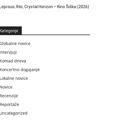
Leprous, Ihlo, Crystal Horizon – Kino Šiška (2026)
Kategorije
Globalne novice
Intervjuji
Komad dneva
Koncertno dogajanje
Lokalne novice
Novice
Recenzije
Reportaže
Uncategorized