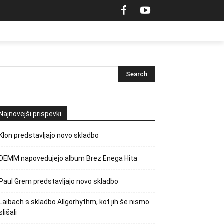
Najnovejši prispevki
Klon predstavljajo novo skladbo
DEMM napovedujejo album Brez Enega Hita
Paul Grem predstavljajo novo skladbo
Laibach s skladbo Allgorhythm, kot jih še nismo
slišali