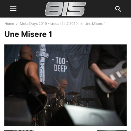
Home
MetalDays 2019 – sreda (24.7.2019)
Une Misere 1
Une Misere 1