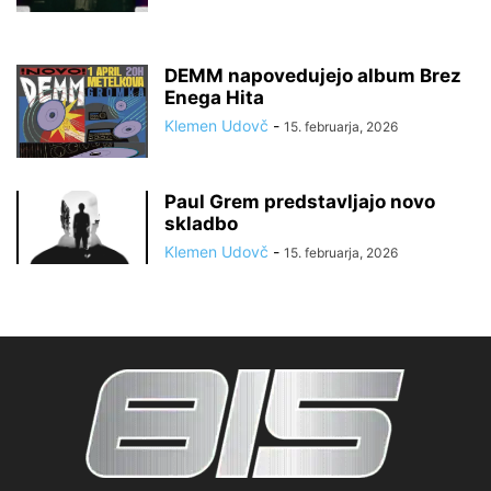
DEMM napovedujejo album Brez
Enega Hita
Klemen Udovč
-
15. februarja, 2026
Paul Grem predstavljajo novo
skladbo
Klemen Udovč
-
15. februarja, 2026