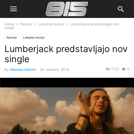
Home
Novice
Lokalne novice
Lumberjack predstavljajo nov
single
Novice
Lokalne novice
Lumberjack predstavljajo nov
single
1122
0
By
Klemen Udovč
-
28. oktobra, 2019