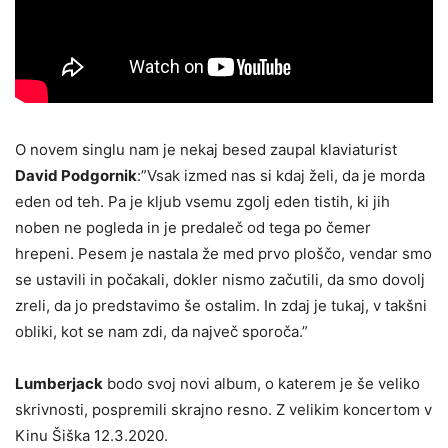
O novem singlu nam je nekaj besed zaupal klaviaturist
David Podgornik
:”Vsak izmed nas si kdaj želi, da je morda
eden od teh. Pa je kljub vsemu zgolj eden tistih, ki jih
noben ne pogleda in je predaleč od tega po čemer
hrepeni. Pesem je nastala že med prvo ploščo, vendar smo
se ustavili in počakali, dokler nismo začutili, da smo dovolj
zreli, da jo predstavimo še ostalim. In zdaj je tukaj, v takšni
obliki, kot se nam zdi, da največ sporoča.”
Lumberjack
bodo svoj novi album, o katerem je še veliko
skrivnosti, pospremili skrajno resno. Z velikim koncertom v
Kinu Šiška 12.3.2020.