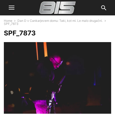
Home
Dan D v Cankarjevem domu: Taki, kot mi. Le malo drugačni.
SPF_7873
SPF_7873