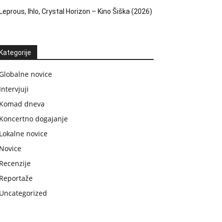
Leprous, Ihlo, Crystal Horizon – Kino Šiška (2026)
Kategorije
Globalne novice
Intervjuji
Komad dneva
Koncertno dogajanje
Lokalne novice
Novice
Recenzije
Reportaže
Uncategorized