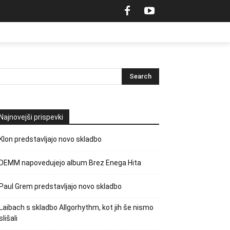
Najnovejši prispevki
Klon predstavljajo novo skladbo
DEMM napovedujejo album Brez Enega Hita
Paul Grem predstavljajo novo skladbo
Laibach s skladbo Allgorhythm, kot jih še nismo
slišali