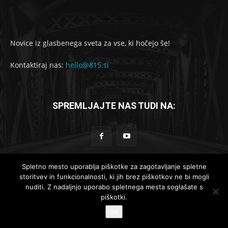
Novice iz glasbenega sveta za vse, ki hočejo še!
Kontaktiraj nas:
hello@815.si
SPREMLJAJTE NAS TUDI NA:
Spletno mesto uporablja piškotke za zagotavljanje spletne
storitvev in funkcionalnosti, ki jih brez piškotkov ne bi mogli
© 2019-2025 - 815.si
nuditi. Z nadaljnjo uporabo spletnega mesta soglašate s
piškotki.
Lokalne novice
Globalne novice
Komad dneva
Reportaže
OK
Recenzije
Intervjuji
Koncertno dogajanje
Kontakt