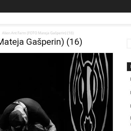
Alien Ant Farm (FOTO Mateja Gašperin) (16)
Mateja Gašperin) (16)