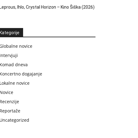
Leprous, Ihlo, Crystal Horizon – Kino Šiška (2026)
Kategorije
Globalne novice
Intervjuji
Komad dneva
Koncertno dogajanje
Lokalne novice
Novice
Recenzije
Reportaže
Uncategorized