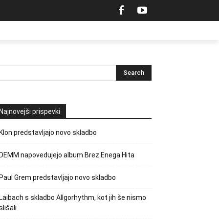
Najnovejši prispevki
Klon predstavljajo novo skladbo
DEMM napovedujejo album Brez Enega Hita
Paul Grem predstavljajo novo skladbo
Laibach s skladbo Allgorhythm, kot jih še nismo
slišali