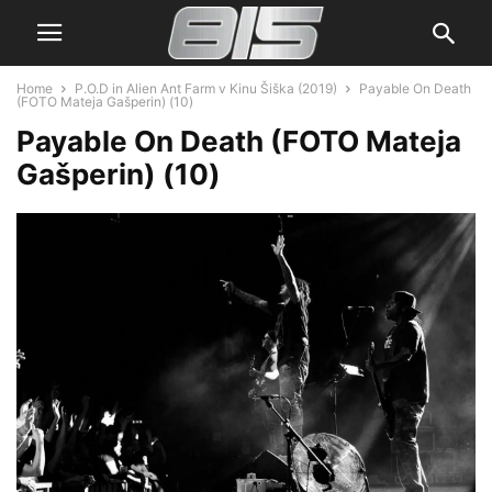
Home
P.O.D in Alien Ant Farm v Kinu Šiška (2019)
Payable On Death
(FOTO Mateja Gašperin) (10)
Payable On Death (FOTO Mateja
Gašperin) (10)