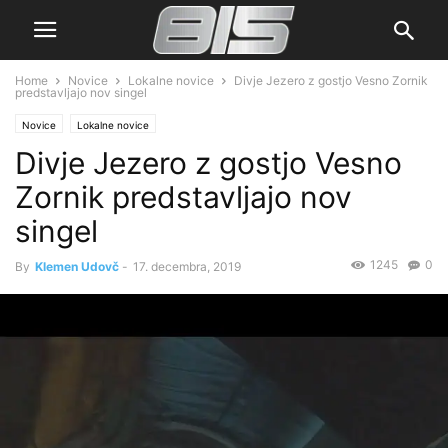
Home
Novice
Lokalne novice
Divje Jezero z gostjo Vesno Zornik
predstavljajo nov singel
Novice
Lokalne novice
Divje Jezero z gostjo Vesno
Zornik predstavljajo nov
singel
1245
0
By
Klemen Udovč
-
17. decembra, 2019