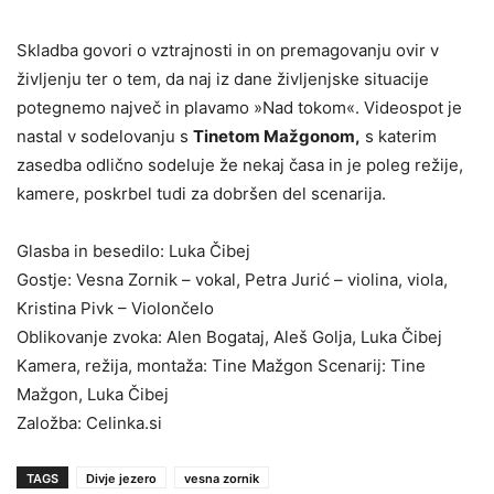
Skladba govori o vztrajnosti in on premagovanju ovir v
življenju ter o tem, da naj iz dane življenjske situacije
potegnemo največ in plavamo »Nad tokom«. Videospot je
nastal v sodelovanju s
Tinetom Mažgonom,
s katerim
zasedba odlično sodeluje že nekaj časa in je poleg režije,
kamere, poskrbel tudi za dobršen del scenarija.
Glasba in besedilo: Luka Čibej
Gostje: Vesna Zornik – vokal, Petra Jurić – violina, viola,
Kristina Pivk – Violončelo
Oblikovanje zvoka: Alen Bogataj, Aleš Golja, Luka Čibej
Kamera, režija, montaža: Tine Mažgon Scenarij: Tine
Mažgon, Luka Čibej
Založba: Celinka.si
TAGS
Divje jezero
vesna zornik