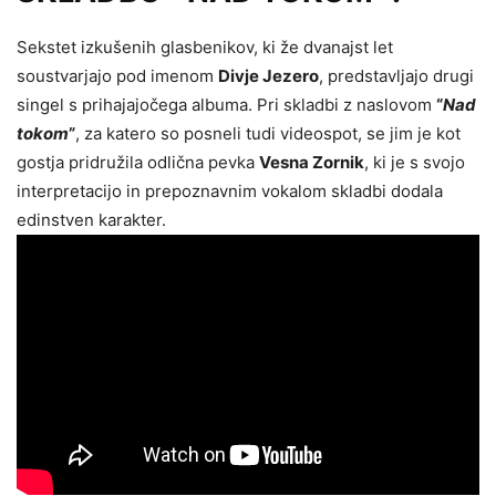
Sekstet izkušenih glasbenikov, ki že dvanajst let
soustvarjajo pod imenom
Divje Jezero
, predstavljajo drugi
singel s prihajajočega albuma. Pri skladbi z naslovom
“
Nad
tokom
”
, za katero so posneli tudi videospot, se jim je kot
gostja pridružila odlična pevka
Vesna Zornik
, ki je s svojo
interpretacijo in prepoznavnim vokalom skladbi dodala
edinstven karakter.