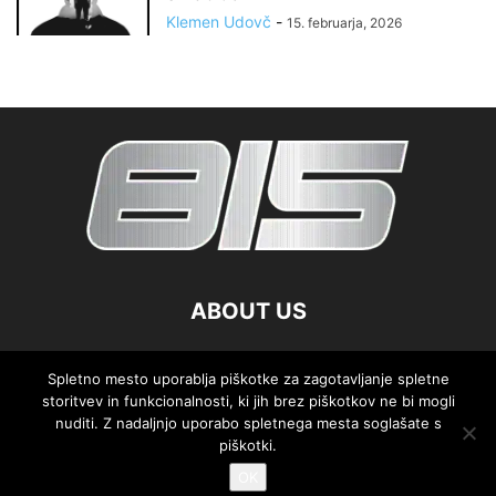
Klemen Udovč
-
15. februarja, 2026
ABOUT US
FOLLOW US
Spletno mesto uporablja piškotke za zagotavljanje spletne
storitvev in funkcionalnosti, ki jih brez piškotkov ne bi mogli
nuditi. Z nadaljnjo uporabo spletnega mesta soglašate s
piškotki.
OK
©