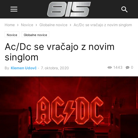
Home
Novice
Globalne novice
Ac/Dc se vračajo z novim singlom
Novice
Globalne novice
Ac/Dc se vračajo z novim
singlom
1443
0
By
Klemen Udovč
-
7. oktobra, 2020