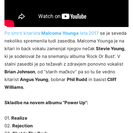
Po smrti kitarista
Malcoma Younga
leta 2017
se je seveda
nekoliko spremenila tudi zasedba. Malcoma Younga je na
kitari in back vokalu zamenjal njegov nečak
Stevie Young
,
ki je sodeloval že na snemanju albuma ‘Rock Or Bust’. V
stalni zasedbi je po težavah z zdravjem ponovno vokalist
Brian Johnson
, od “starih mačkov” pa so tu še vedno
kitarist
Angus Young
, bobnar
Phil Rudd
in basist
Cliff
Williams
.
Skladbe na novem albumu “Power Up”:
01.
Realize
02.
Rejection