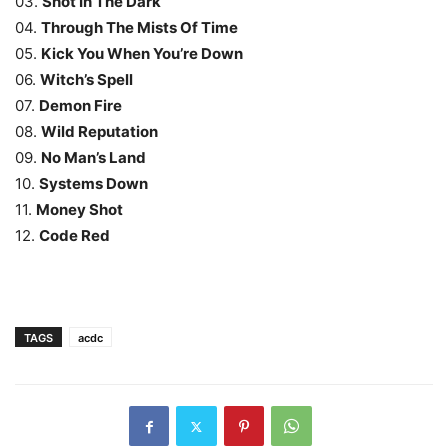
03.
Shot In The Dark
04.
Through The Mists Of Time
05.
Kick You When You’re Down
06.
Witch’s Spell
07.
Demon Fire
08.
Wild Reputation
09.
No Man’s Land
10.
Systems Down
11.
Money Shot
12.
Code Red
TAGS
acdc