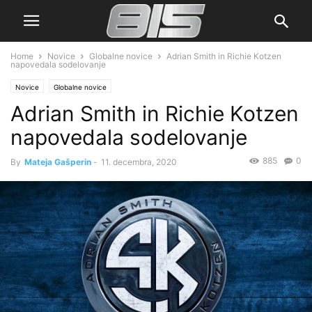
Home
Novice
Globalne novice
Adrian Smith in Richie Kotzen
napovedala sodelovanje
Novice
Globalne novice
Adrian Smith in Richie Kotzen
napovedala sodelovanje
885
0
By
Mateja Gašperin
-
11. decembra, 2020