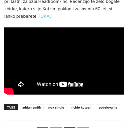
pri lastni založbi Headroom-Inc. Recenzijo te zelo bogate
zbirke, katero si je Kotzen poklonil za lastnih 50 let, si
lahko preberete
TUKAJ
.
TAGS
adrian smith
nov single
richie kotzen
sodelovanje