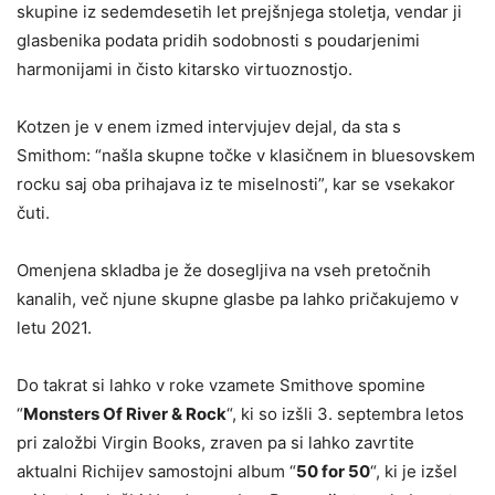
skupine iz sedemdesetih let prejšnjega stoletja, vendar ji
glasbenika podata pridih sodobnosti s poudarjenimi
harmonijami in čisto kitarsko virtuoznostjo.
Kotzen je v enem izmed intervjujev dejal, da sta s
Smithom: “našla skupne točke v klasičnem in bluesovskem
rocku saj oba prihajava iz te miselnosti”, kar se vsekakor
čuti.
Omenjena skladba je že dosegljiva na vseh pretočnih
kanalih, več njune skupne glasbe pa lahko pričakujemo v
letu 2021.
Do takrat si lahko v roke vzamete Smithove spomine
“
Monsters Of River & Rock
“, ki so izšli 3. septembra letos
pri založbi Virgin Books, zraven pa si lahko zavrtite
aktualni Richijev samostojni album “
50 for 50
“, ki je izšel