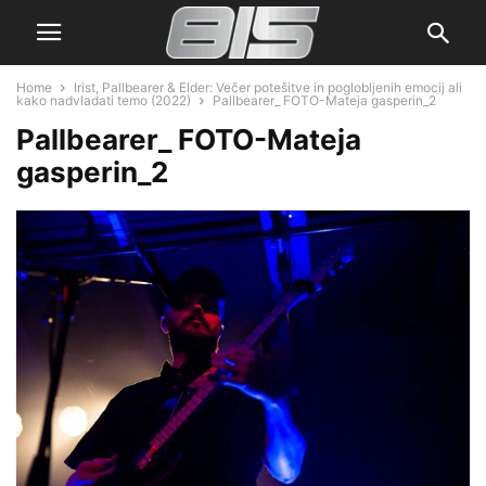
Home
Irist, Pallbearer & Elder: Večer potešitve in poglobljenih emocij ali
kako nadvladati temo (2022)
Pallbearer_ FOTO-Mateja gasperin_2
Pallbearer_ FOTO-Mateja
gasperin_2