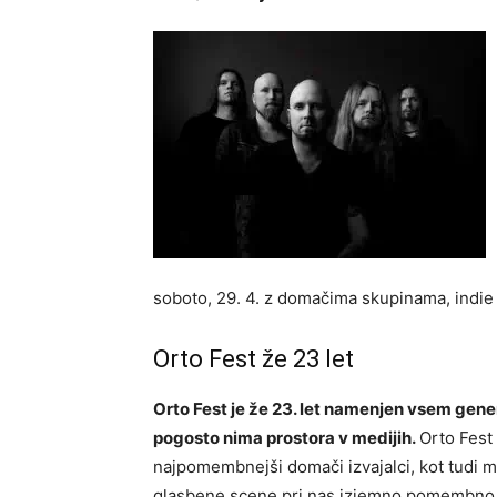
soboto, 29. 4. z domačima skupinama, indi
Orto Fest že 23 let
Orto Fest je že 23. let namenjen vsem genera
pogosto nima prostora v medijih.
Orto Fest 
najpomembnejši domači izvajalci, kot tudi mn
glasbene scene pri nas izjemno pomembno. Na