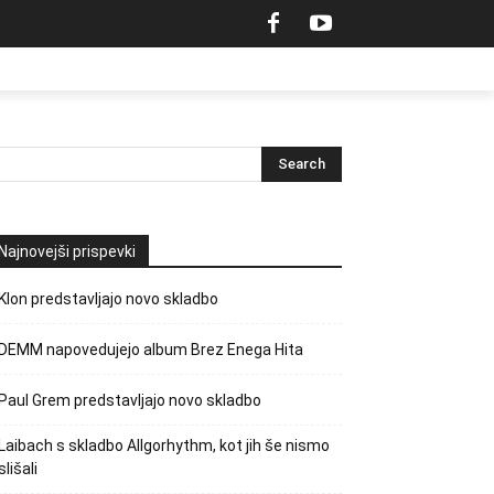
Najnovejši prispevki
Klon predstavljajo novo skladbo
DEMM napovedujejo album Brez Enega Hita
Paul Grem predstavljajo novo skladbo
Laibach s skladbo Allgorhythm, kot jih še nismo
slišali