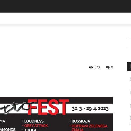
573
0