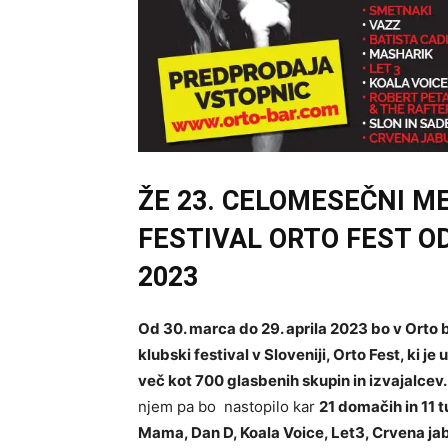
ŽE 23. CELOMESEČNI M
FESTIVAL
ORTO FEST OD
2023
Od 30. marca do 29. aprila 2023 bo v Orto b
klubski festival v Sloveniji, Orto Fest, ki j
več kot 700 glasbenih skupin in izvajalcev
njem pa bo nastopilo kar
21 domačih in 11 t
Mama, Dan D, Koala Voice, Let3, Crvena jab