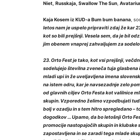
Niet,
Russkaja,
Swallow The Sun
,
Avatari
Kaja Kosem iz KUD-a Bum bum banana
, so
letos nam je uspelo pripraviti zdaj že kar 2
kot so bili prejšnji. Vesela sem, da je bil 
jim obenem vnaprej zahvaljujem za sodelo
23. Orto Fest je tako, kot vsi prejšnji, ve
sodelujejo številna zveneča tuja glasbena i
mladi upi in že uveljavljena imena slovensk
na istem odru, kar je navsezadnje zelo pom
od glavnih ciljev Orto Festa kot valilnice 
skupin. Vzporedno želimo vzpodbujati tudi 
bolj v ozadju in s tem hitro spregledano – 
dogodkov … Upamo, da bo letošnji Orto Fes
promocije nastopajočih skupin in klubske sc
zapostavljena in se zaradi tega mlade skupi