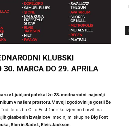
EDNARODNI KLUBSKI
 30. MARCA DO 29. APRILA
aru v Ljubljani potekal že 23. mednarodni, največji
e unikum v našem prostoru. V svoji zgodovini je gostil že
.
Tudi letos bo Orto Fest žanrsko izjemno barvit, na
ujih glasbenih izvajalcev
, med njimi skupine
Big Foot
uka, Slon in Sadež, Elvis Jackson,