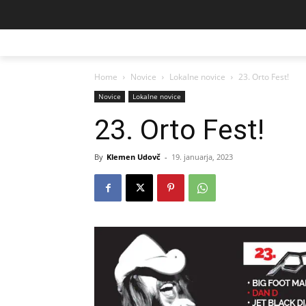
Home
Novice
Lokalne novice
23. Orto Fest!
Novice
Lokalne novice
23. Orto Fest!
By
Klemen Udovč
-
19. januarja, 2023