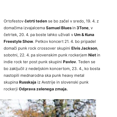
Ortofestov
četrti teden
se bo začel v sredo, 19. 4. z
domačima izvajalcema
Samuel Blues
in
3Tone
, v
četrtek, 20. 4. pa boste lahko uživali v
Um & Kuna
Freestyle Show
. Petkov koncert 21. 4. bo pripadel
domači punk rock crossover skupini
Elvis Jackson
,
sobotni, 22. 4. pa slovenskim punk rockerjem
Niet
in
indie rock ter post punk skupini
Pavlov
. Teden se
bo zaključil z nedeljskim koncertom, 23. 4., ko bosta
nastopili mednarodna ska punk heavy metal
skupina
Russkaja
iz Avstrije in slovenski punk
rockerji
Odprava zelenega zmaja.