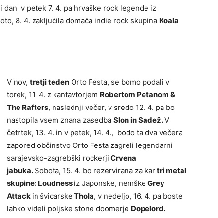
ji dan, v petek 7. 4. pa hrvaške rock legende iz
oto, 8. 4. zaključila domača indie rock skupina
Koala
V nov,
tretji teden
Orto Festa, se bomo podali v
torek, 11. 4. z kantavtorjem
Robertom Petanom &
The Rafters
, naslednji večer, v sredo 12. 4. pa bo
nastopila vsem znana zasedba
Slon in Sadež.
V
četrtek, 13. 4. in v petek, 14. 4., bodo ta dva večera
zapored občinstvo Orto Festa zagreli legendarni
sarajevsko-zagrebški rockerji
Crvena
jabuka.
Sobota, 15. 4. bo rezervirana za kar
tri metal
skupine: Loudness
iz Japonske, nemške
Grey
Attack
in
švicarske
Thola
, v nedeljo, 16. 4. pa boste
lahko videli poljske stone doomerje
Dopelord.