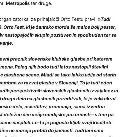
um
,
Metropolis
ter druge.
organizatorka, za prihajajoči Orto Festu pravi:
»
Tudi
3. Orto Fest, ki je žanrsko morda še malce bolj pester,
odziv nastopajočih skupin pozitiven in spodbuden ter se
vanje.
čdnevni praznik slovenske klubske glasbe pri katerem
mena. Poleg njih bodo tudi letos nastopili številni
e glasbene scene. Mladi se tako lahko učijo od starih
embno za razvoj glasbe v Sloveniji. To je tudi eden
mladih perspektivnih slovenskih glasbenih izvajalcev in
drugo delo na glasbenih prireditvah, ki je velikokrat
tonsko delo, osvetlitev, promocija, sama izvedba
t deležen čim večje medijske pozornosti – s tem pa
ene nasploh. Le-ta je pogosto kljub svoji kvaliteti
ne ne morejo prebiti do javnosti. Tudi lani smo