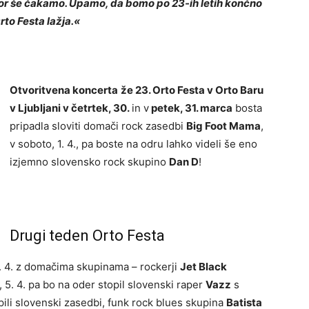
vor še čakamo. Upamo, da bomo po 23-ih letih končno
rto Festa lažja.«
Otvoritvena koncerta
že 23. Orto Festa v Orto Baru
v Ljubljani v četrtek, 30.
in v
petek, 31. marca
bosta
pripadla sloviti domači rock zasedbi
Big Foot Mama
,
v soboto, 1. 4., pa boste na odru lahko videli še eno
izjemno slovensko rock skupino
Dan D
!
Drugi teden Orto Festa
 4. 4. z domačima skupinama – rockerji
Jet Black
, 5. 4. pa bo na oder stopil slovenski raper
Vazz
s
pili slovenski zasedbi, funk rock blues skupina
Batista