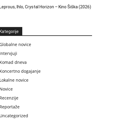
Leprous, Ihlo, Crystal Horizon – Kino Šiška (2026)
Kategorije
Globalne novice
Intervjuji
Komad dneva
Koncertno dogajanje
Lokalne novice
Novice
Recenzije
Reportaže
Uncategorized