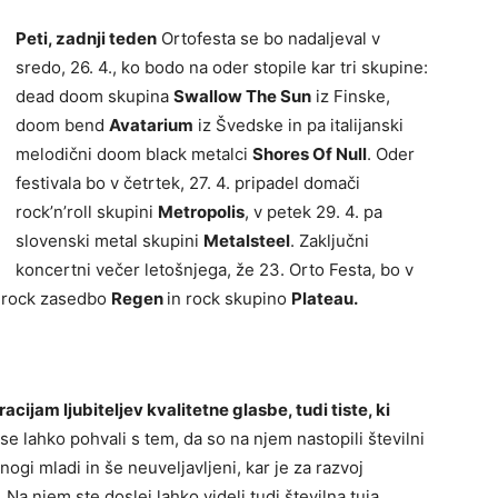
Peti, zadnji teden
Ortofesta se bo nadaljeval v
sredo, 26. 4., ko bodo na oder stopile kar tri skupine:
dead doom skupina
Swallow The Sun
iz Finske,
doom bend
Avatarium
iz Švedske in pa italijanski
melodični doom black metalci
Shores Of Null
. Oder
festivala bo v četrtek, 27. 4. pripadel domači
rock’n’roll skupini
Metropolis
, v petek 29. 4. pa
slovenski metal skupini
Metalsteel
. Zaključni
koncertni večer letošnjega, že 23. Orto Festa, bo v
e rock zasedbo
Regen
in rock skupino
Plateau.
cijam ljubiteljev kvalitetne glasbe, tudi tiste, ki
se lahko pohvali s tem, da so na njem nastopili številni
ogi mladi in še neuveljavljeni, kar je za razvoj
 njem ste doslej lahko videli tudi številna tuja