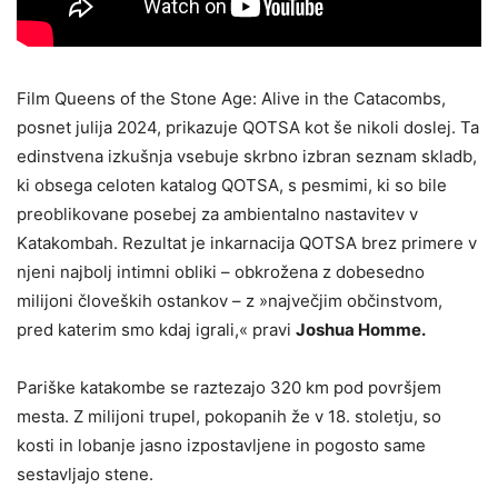
Film Queens of the Stone Age: Alive in the Catacombs,
posnet julija 2024, prikazuje QOTSA kot še nikoli doslej. Ta
edinstvena izkušnja vsebuje skrbno izbran seznam skladb,
ki obsega celoten katalog QOTSA, s pesmimi, ki so bile
preoblikovane posebej za ambientalno nastavitev v
Katakombah. Rezultat je inkarnacija QOTSA brez primere v
njeni najbolj intimni obliki – obkrožena z dobesedno
milijoni človeških ostankov – z »največjim občinstvom,
pred katerim smo kdaj igrali,« pravi
Joshua Homme.
Pariške katakombe se raztezajo 320 km pod površjem
mesta. Z milijoni trupel, pokopanih že v 18. stoletju, so
kosti in lobanje jasno izpostavljene in pogosto same
sestavljajo stene.