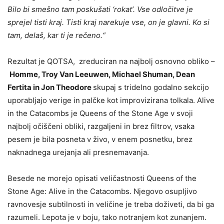
Bilo bi smešno tam poskušati ‘rokat’. Vse odločitve je
sprejel tisti kraj. Tisti kraj narekuje vse, on je glavni. Ko si
tam, delaš, kar ti je rečeno.“
Rezultat je QOTSA, zreduciran na najbolj osnovno obliko –
Homme, Troy Van Leeuwen, Michael Shuman, Dean
Fertita in Jon Theodore
skupaj s tridelno godalno sekcijo
uporabljajo verige in palčke kot improvizirana tolkala. Alive
in the Catacombs je Queens of the Stone Age v svoji
najbolj očiščeni obliki, razgaljeni in brez filtrov, vsaka
pesem je bila posneta v živo, v enem posnetku, brez
naknadnega urejanja ali presnemavanja.
Besede ne morejo opisati veličastnosti Queens of the
Stone Age: Alive in the Catacombs. Njegovo osupljivo
ravnovesje subtilnosti in veličine je treba doživeti, da bi ga
razumeli. Lepota je v boju, tako notranjem kot zunanjem.