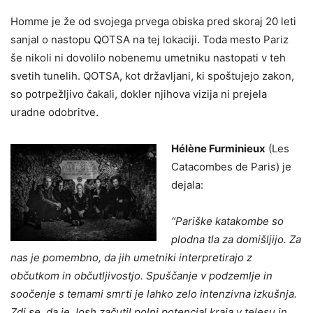
Homme je že od svojega prvega obiska pred skoraj 20 leti
sanjal o nastopu QOTSA na tej lokaciji. Toda mesto Pariz
še nikoli ni dovolilo nobenemu umetniku nastopati v teh
svetih tunelih. QOTSA, kot državljani, ki spoštujejo zakon,
so potrpežljivo čakali, dokler njihova vizija ni prejela
uradne odobritve.
Hélène Furminieux
(Les
Catacombes de Paris) je
dejala:
“Pariške katakombe so
plodna tla za domišljijo. Za
nas je pomembno, da jih umetniki interpretirajo z
občutkom in občutljivostjo. Spuščanje v podzemlje in
soočenje s temami smrti je lahko zelo intenzivna izkušnja.
Zdi se, da je Josh začutil polni potencial kraja v telesu in