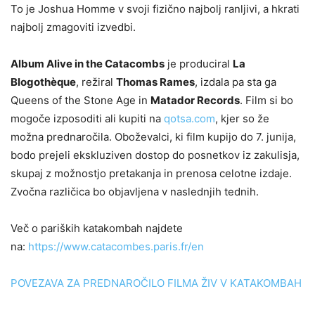
To je Joshua Homme v svoji fizično najbolj ranljivi, a hkrati
najbolj zmagoviti izvedbi.
Album Alive in the Catacombs
je produciral
La
Blogothèque
, režiral
Thomas Rames
, izdala pa sta ga
Queens of the Stone Age in
Matador Records
. Film si bo
mogoče izposoditi ali kupiti na
qotsa.com
, kjer so že
možna prednaročila. Oboževalci, ki film kupijo do 7. junija,
bodo prejeli ekskluziven dostop do posnetkov iz zakulisja,
skupaj z možnostjo pretakanja in prenosa celotne izdaje.
Zvočna različica bo objavljena v naslednjih tednih.
Več o pariških katakombah najdete
na:
https://www.catacombes.paris.
fr/en
POVEZAVA ZA PREDNAROČILO FILMA ŽIV V KATAKOMBAH