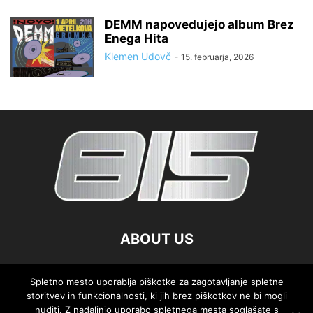
DEMM napovedujejo album Brez
Enega Hita
Klemen Udovč
-
15. februarja, 2026
ABOUT US
FOLLOW US
Spletno mesto uporablja piškotke za zagotavljanje spletne
storitvev in funkcionalnosti, ki jih brez piškotkov ne bi mogli
nuditi. Z nadaljnjo uporabo spletnega mesta soglašate s