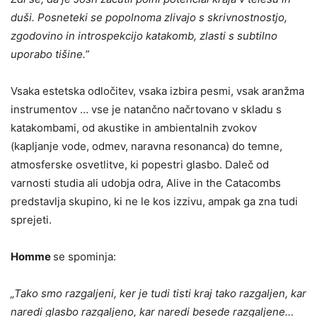
duši. Posneteki se popolnoma zlivajo s skrivnostnostjo,
zgodovino in introspekcijo katakomb, zlasti s subtilno
uporabo tišine.”
Vsaka estetska odločitev, vsaka izbira pesmi, vsak aranžma
instrumentov … vse je natančno načrtovano v skladu s
katakombami, od akustike in ambientalnih zvokov
(kapljanje vode, odmev, naravna resonanca) do temne,
atmosferske osvetlitve, ki popestri glasbo. Daleč od
varnosti studia ali udobja odra, Alive in the Catacombs
predstavlja skupino, ki ne le kos izzivu, ampak ga zna tudi
sprejeti.
Homme
se spominja:
„Tako smo razgaljeni, ker je tudi tisti kraj tako razgaljen, kar
naredi glasbo razgaljeno, kar naredi besede razgaljene…