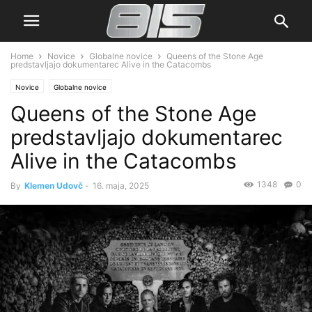
Home
Novice
Globalne novice
Queens of the Stone Age
predstavljajo dokumentarec Alive in the Catacombs
Novice
Globalne novice
Queens of the Stone Age
predstavljajo dokumentarec
Alive in the Catacombs
1348
0
By
Klemen Udovč
-
16. maja, 2025