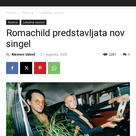
Home
Novice
Lokalne novice
Novice
Lokalne novice
Romachild predstavljata nov
singel
By
Klemen Udovč
-
21. avgusta, 2025
2261
0