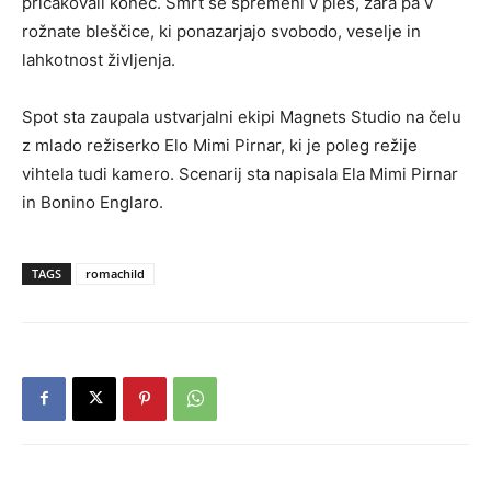
pričakovali konec. Smrt se spremeni v ples, žara pa v
rožnate bleščice, ki ponazarjajo svobodo, veselje in
lahkotnost življenja.
Spot sta zaupala ustvarjalni ekipi Magnets Studio na čelu
z mlado režiserko Elo Mimi Pirnar, ki je poleg režije
vihtela tudi kamero. Scenarij sta napisala Ela Mimi Pirnar
in Bonino Englaro.
TAGS
romachild