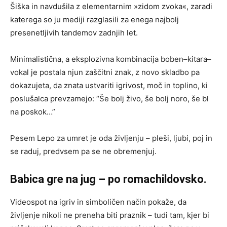
Šiška in navdušila z elementarnim »zidom zvoka«, zaradi
katerega so ju mediji razglasili za enega najbolj
presenetljivih tandemov zadnjih let.
Minimalistična, a eksplozivna kombinacija boben–kitara–
vokal je postala njun zaščitni znak, z novo skladbo pa
dokazujeta, da znata ustvariti igrivost, moč in toplino, ki
poslušalca prevzamejo: “Še bolj živo, še bolj noro, še bl
na poskok…”
Pesem Lepo za umret je oda življenju – pleši, ljubi, poj in
se raduj, predvsem pa se ne obremenjuj.
Babica gre na jug – po romachildovsko.
Videospot na igriv in simboličen način pokaže, da
življenje nikoli ne preneha biti praznik – tudi tam, kjer bi