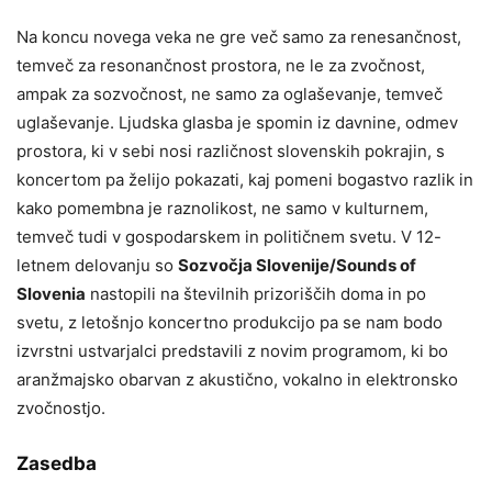
Na koncu novega veka ne gre več samo za renesančnost,
temveč za resonančnost prostora, ne le za zvočnost,
ampak za sozvočnost, ne samo za oglaševanje, temveč
uglaševanje. Ljudska glasba je spomin iz davnine, odmev
prostora, ki v sebi nosi različnost slovenskih pokrajin, s
koncertom pa želijo pokazati, kaj pomeni bogastvo razlik in
kako pomembna je raznolikost, ne samo v kulturnem,
temveč tudi v gospodarskem in političnem svetu. V 12-
letnem delovanju so
Sozvočja Slovenije/Sounds of
Slovenia
nastopili na številnih prizoriščih doma in po
svetu, z letošnjo koncertno produkcijo pa se nam bodo
izvrstni ustvarjalci predstavili z novim programom, ki bo
aranžmajsko obarvan z akustično, vokalno in elektronsko
zvočnostjo.
Zasedba