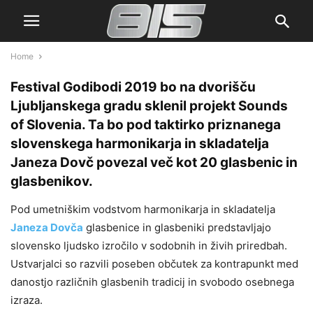
Home
Festival Godibodi 2019 bo na dvorišču
Ljubljanskega gradu sklenil projekt Sounds
of Slovenia. Ta bo pod taktirko priznanega
slovenskega harmonikarja in skladatelja
Janeza Dovč povezal več kot 20 glasbenic in
glasbenikov.
Pod umetniškim vodstvom harmonikarja in skladatelja
Janeza Dovča
glasbenice in glasbeniki predstavljajo
slovensko ljudsko izročilo v sodobnih in živih priredbah.
Ustvarjalci so razvili poseben občutek za kontrapunkt med
danostjo različnih glasbenih tradicij in svobodo osebnega
izraza.