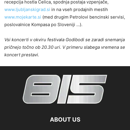
recepcija hostla Celica, spodnja postaja vzpenjače,
www.ljubljanskigrad.si
in na vseh prodajnih mestih
www.mojekarte.si
(med drugim Petrolovi bencinski servisi,
poslovalnice Kompasa po Sloveniji …).
Vsi koncerti v okviru festivala Godibodi se zaradi snemanja
pričnejo točno ob 20.30 uri. V primeru slabega vremena se
koncert prestavi.
ABOUT US