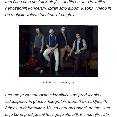
tem času smo postali zrelejši, zgodilo se nam je veliko
nepozabnih koncertov, izdali smo album Visoko v nebo in
na radijske valove lansirali 11 singlov.
Rok Tržan photography
Leonart je zaznamovan s kreativci – od producentov
videospotov in glasbe, fotografov, urednikov, naključnih
firbcev in dobrotnikov. Vsi so Leonart ponesli do tam, kjer
si je bend pred petimi leti zgolj želel biti. In med njimi ste